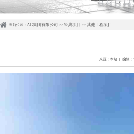
AG集团有限公司
经典项目
其他工程项目
当前位置：
>>
>>
来源：本站 | 编辑：管理