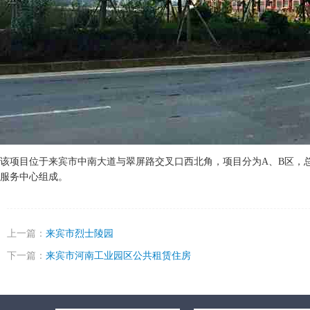
该项目位于来宾市中南大道与翠屏路交叉口西北角，项目分为A、B区，总建筑
服务中心组成。
上一篇：
来宾市烈士陵园
下一篇：
来宾市河南工业园区公共租赁住房