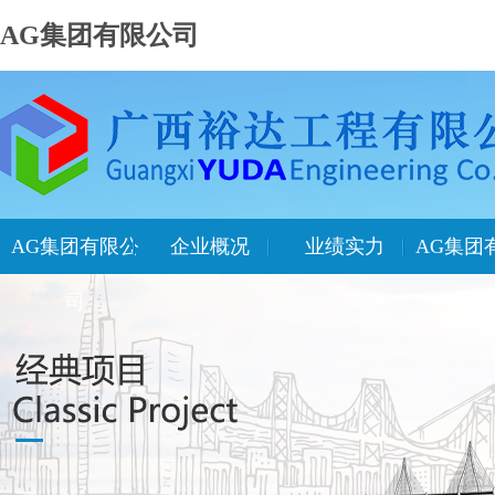
AG集团有限公司
AG集团有限公
企业概况
业绩实力
AG集团
司
司