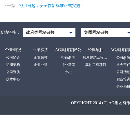
下一篇：
7月1日起，安全帽新标准正式实施！
友情链接：
政府类网站链接
集团网站链接
企业概况
业绩实力
AG集团有限公
经典项目
AG集团有
公司简介
企业荣誉
裕达新闻
房屋建筑工程项目
公司形
司
司
组织架构
企业业绩
行业新闻
其他工程项目
社会责
公司资质
专栏
公司活
技术中心
职业培
企业画
OPYRIGHT 2014 (C) AG集团