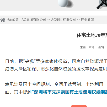
AG集团有限公司
AG集团有限公司
行业新闻
当前位置：
>>
>>
住宅土地70
来源：本站 | 编辑：管理